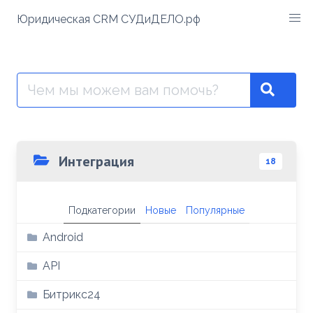
Перейти
Юридическая CRM СУДиДЕЛО.рф
к
содержимому
Поиск:
Searc
Интеграция
18
Подкатегории
Новые
Популярные
Android
API
Битрикс24