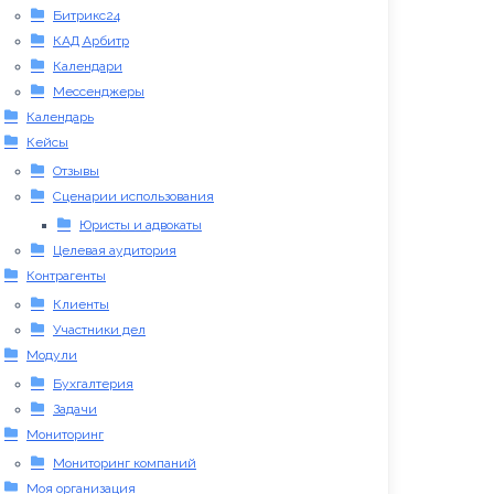
Битрикс24
КАД Арбитр
Календари
Мессенджеры
Календарь
Кейсы
Отзывы
Сценарии использования
Юристы и адвокаты
Целевая аудитория
Контрагенты
Клиенты
Участники дел
Модули
Бухгалтерия
Задачи
Мониторинг
Мониторинг компаний
Моя организация