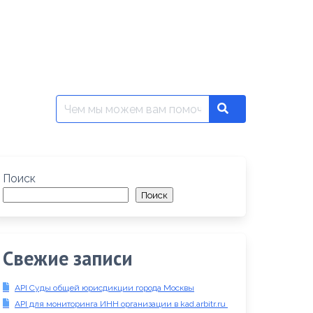
Поиск:
Search
Поиск
Поиск
Свежие записи
API Суды общей юрисдикции города Москвы
API для мониторинга ИНН организации в kad.arbitr.ru