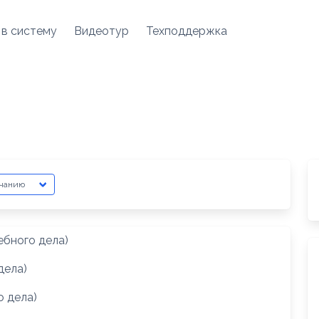
 в систему
Видеотур
Техподдержка
ебного дела)
дела)
о дела)