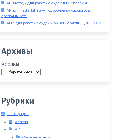
API методы для работы с судебными делами
API для kad.arbitr.ru — подробное руководство для
программиста
АПИ для работы с судами общей юрисдикции (СОЮ)
Архивы
Архивы
Рубрики
Интеграция
Android
API
Судебные дела