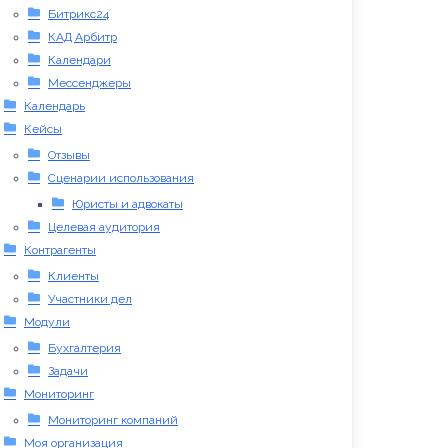
Битрикс24
КАД Арбитр
Календари
Мессенджеры
Календарь
Кейсы
Отзывы
Сценарии использования
Юристы и адвокаты
Целевая аудитория
Контрагенты
Клиенты
Участники дел
Модули
Бухгалтерия
Задачи
Мониторинг
Мониторинг компаний
Моя организация