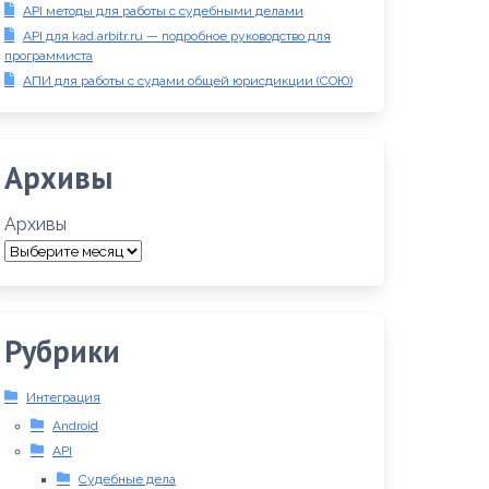
API методы для работы с судебными делами
API для kad.arbitr.ru — подробное руководство для
программиста
АПИ для работы с судами общей юрисдикции (СОЮ)
Архивы
Архивы
Рубрики
Интеграция
Android
API
Судебные дела