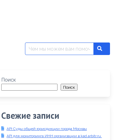
Поиск:
Search
Поиск
Поиск
Свежие записи
API Суды общей юрисдикции города Москвы
API для мониторинга ИНН организации в kad.arbitr.ru