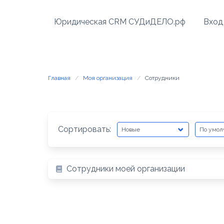
Перейти
к
Юридическая CRM СУДиДЕЛО.рф
Вход
содержимому
Главная
Моя организация
Сотрудники
Сортировать:
Сотрудники моей организации