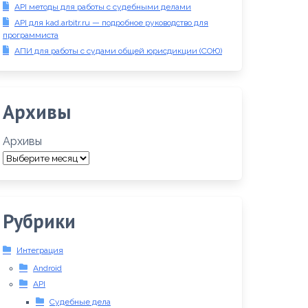
API методы для работы с судебными делами
API для kad.arbitr.ru — подробное руководство для
программиста
АПИ для работы с судами общей юрисдикции (СОЮ)
Архивы
Архивы
Рубрики
Интеграция
Android
API
Судебные дела