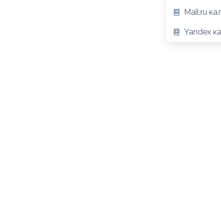
Mail.ru к
Yandex к