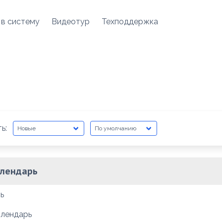
 в систему
Видеотур
Техподдержка
ь:
лендарь
ь
алендарь