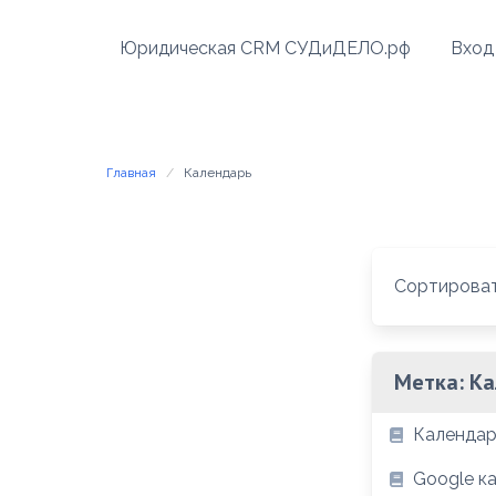
Перейти
к
Юридическая CRM СУДиДЕЛО.рф
Вход
содержимому
Главная
Календарь
Сортироват
Метка:
Ка
Календар
Google к