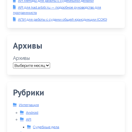
API методы для работы с судебными делами
API для kad.arbitr.ru — подробное руководство для
программиста
АПИ для работы с судами общей юрисдикции (СОЮ)
Архивы
Архивы
Рубрики
Интеграция
Android
API
Судебные дела