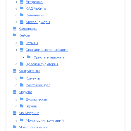
Битрикс24
КАД Арбитр
Календари
Мессенджеры
Календарь
Кейсы
Отзывы
Сценарии использования
Юристы и адвокаты
Целевая аудитория
Контрагенты
Клиенты
Участники дел
Модули
Бухгалтерия
Задачи
Мониторинг
Мониторинг компаний
Моя организация