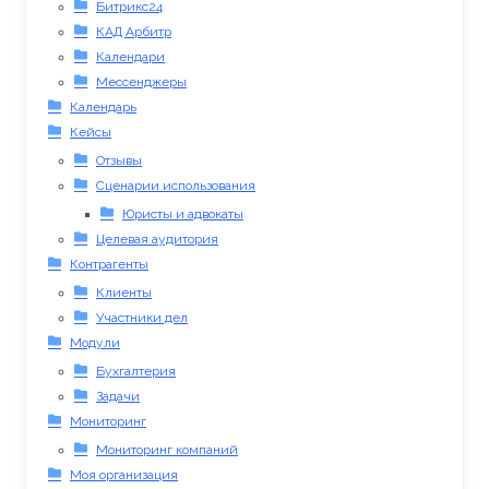
Битрикс24
КАД Арбитр
Календари
Мессенджеры
Календарь
Кейсы
Отзывы
Сценарии использования
Юристы и адвокаты
Целевая аудитория
Контрагенты
Клиенты
Участники дел
Модули
Бухгалтерия
Задачи
Мониторинг
Мониторинг компаний
Моя организация