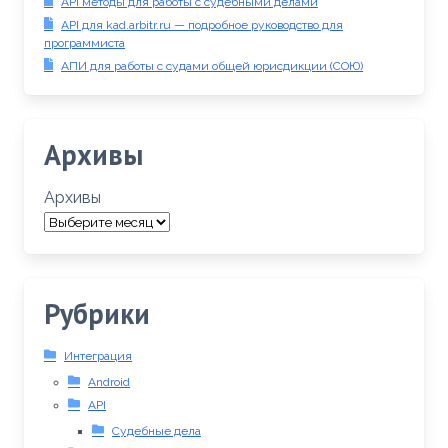
API методы для работы с судебными делами
API для kad.arbitr.ru — подробное руководство для
программиста
АПИ для работы с судами общей юрисдикции (СОЮ)
Архивы
Архивы
Рубрики
Интеграция
Android
API
Судебные дела