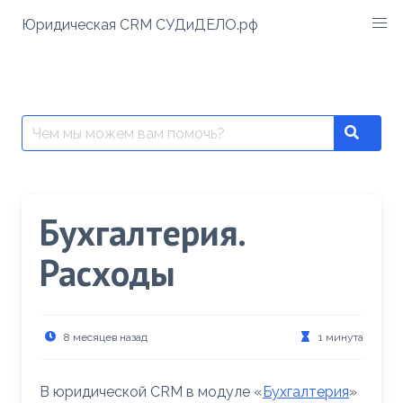
Перейти
Юридическая CRM СУДиДЕЛО.рф
к
содержимому
Поиск:
Search
Бухгалтерия.
Расходы
8 месяцев назад
1 минута
В юридической CRM в модуле «
Бухгалтерия
»