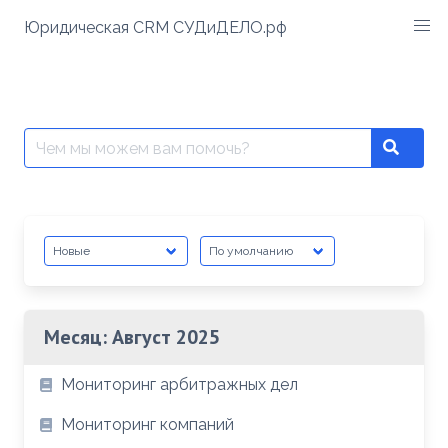
Перейти
Юридическая CRM СУДиДЕЛО.рф
к
содержимому
Поиск:
Search
Месяц:
Август 2025
Мониторинг арбитражных дел
Мониторинг компаний