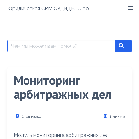
Перейти
Юридическая CRM СУДиДЕЛО.рф
к
содержимому
Поиск:
Search
Мониторинг
арбитражных дел
1 год назад
1 минута
Модуль мониторинга арбитражных дел